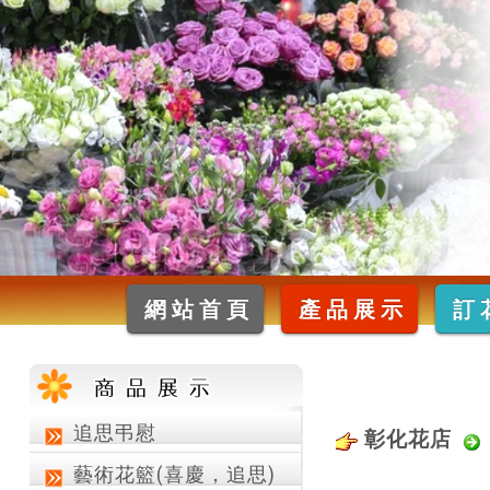
網站首頁
產品展示
訂
追思弔慰
彰化花店
藝術花籃(喜慶，追思)