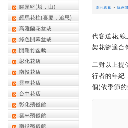
罐頭籃(塔，山)
彰化送花
＞
綠色
羅馬花柱(喜慶，追思)
高雅蘭花盆栽
代客送花,
綠色開幕盆栽
架花籃適合
開運竹盆栽
彰化花店
二對以上提
南投花店
行者的年紀，
雲林花店
個)依季節
台中花店
彰化殯儀館
雲林殯儀館
南投殯儀館