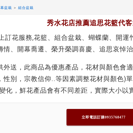
開幕盆栽
＞
組合盆栽
秀水花店推薦追思花籃代客
線上訂花服務,花籃、組合盆栽、蝴蝶蘭、開運
傳情、開幕喬遷、榮升榮調喜慶、追思哀悼
供外送，此商品為優惠產品，花材與顏色會適
性別，宗教信仰..等因素調整花材與顏色)單一
的變化，鮮花產品會有不同差距，實際大小以
立即電話訂購0935768477