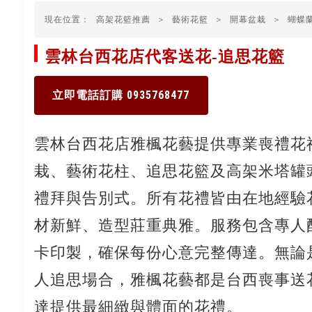
現在位置：
高架花籃推薦
＞
藝術花籃
＞
開幕盆栽
＞
蝴蝶
雲林台西花店代客送花-追思花籃
立即電話訂購 0935768477
雲林台西花店雅楓花藝提供專業喪禮花
栽、藝術花柱、追思花籃及高架米塔罐
禮拜與告別式。所有花禮皆由在地經驗
材新鮮、造型莊重典雅。服務包含專人
卡印製，確保每份心意完整傳達。無論
人追思場合，雅楓花藝都是台西喪事送
達提供最細緻與體面的花禮。