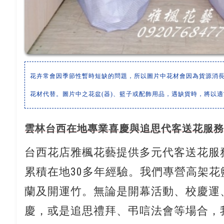
花卉常會因季節性暫時短缺的問題，所以圖片中花材會因為貨源消
花材代替。圖片中之花盆(器)、籃子或配飾用品，遇缺貨時，將以
雲林台西在地專業喜慶與追思代客送花服務
台西花店雅楓花藝提供多元代客送花服務
累積在地30多年經驗。我們專營高架
蘭及開運竹。無論是開幕活動、校慶運
慶，或是追思禮拜、弔唁法會等場合，