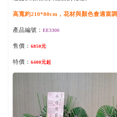
高寬約210*80cm，花材與顏色會適當
產品編號：
EE3300
售價：
6850元
特價：
6400元起