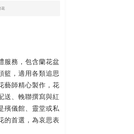
蘭花
禮服務，包含蘭花盆
頭籃，適用各類追思
花藝師精心製作，花
配送、輓聯撰寫與紅
是殯儀館、靈堂或私
花的首選，為哀思表