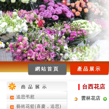
網站首頁
產品展示
台西花店
追思弔慰
雲林花店
藝術花籃(喜慶，追思)