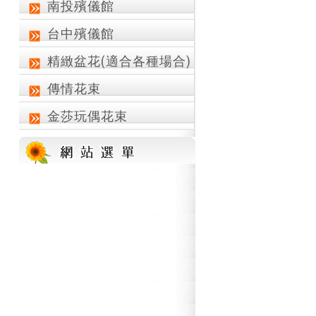
南投殯儀館
台中殯儀館
精緻盆花(適合各種場合)
傳情花束
金莎玩偶花束