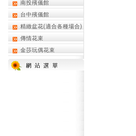
南投殯儀館
台中殯儀館
精緻盆花(適合各種場合)
傳情花束
金莎玩偶花束