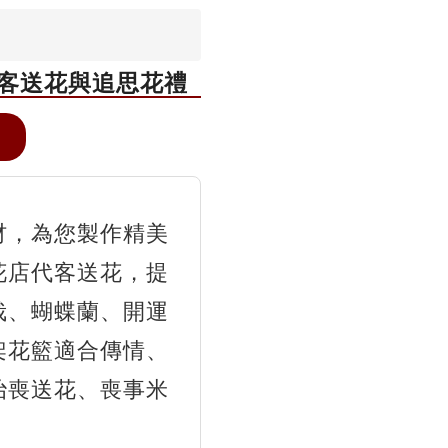
代客送花與追思花禮
材，為您製作精美
花店代客送花，提
栽、蝴蝶蘭、開運
架花籃適合傳情、
治喪送花、喪事米