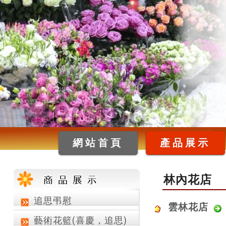
網站首頁
產品展示
林內花店
追思弔慰
雲林花店
藝術花籃(喜慶，追思)