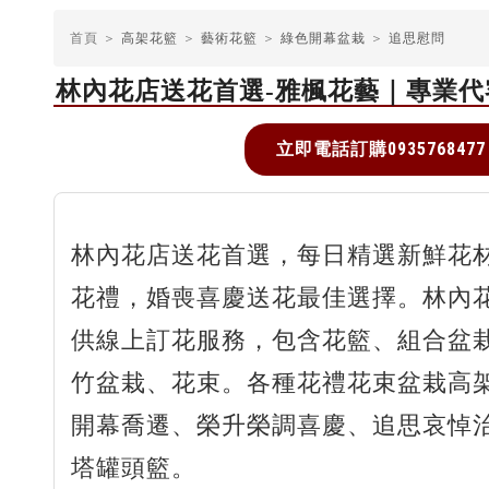
首頁 ＞
高架花籃
＞
藝術花籃
＞
綠色開幕盆栽
＞
追思慰問
林內花店送花首選-雅楓花藝｜專業
立即電話訂購0935768477
林內花店送花首選，每日精選新鮮花
花禮，婚喪喜慶送花最佳選擇。林內
供線上訂花服務，包含花籃、組合盆
竹盆栽、花束。各種花禮花束盆栽高
開幕喬遷、榮升榮調喜慶、追思哀悼
塔罐頭籃。