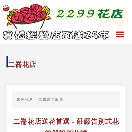
二崙花店
追思悼念
>
二崙送花服務
二崙花店送花首選 - 莊嚴告別式花