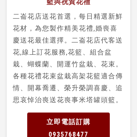
籃與祝賀花禮
二崙花店送花首選，每日精選新鮮
花材，為您製作精美花禮,婚喪喜
慶送花最佳選擇。二崙花店代客送
花,線上訂花服務,花籃、組合盆
栽、蝴蝶蘭、開運竹盆栽、花束。
各種花禮花束盆栽高架花籃適合傳
情、開幕喬遷、榮升榮調喜慶、追
思哀悼治喪送花喪事米塔罐頭籃。
立即電話訂購
0935768477