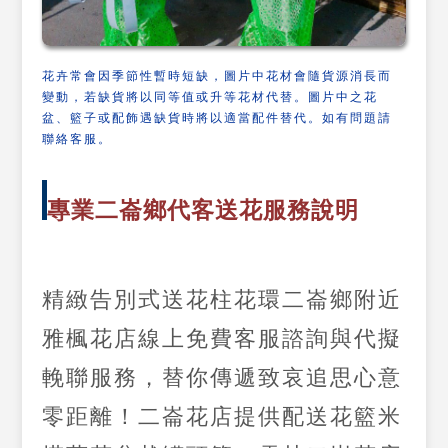
花卉常會因季節性暫時短缺，圖片中花材會隨貨源消長而
變動，若缺貨將以同等值或升等花材代替。圖片中之花
盆、籃子或配飾遇缺貨時將以適當配件替代。如有問題請
聯絡客服。
專業二崙鄉代客送花服務說明
精緻告別式送花柱花環二崙鄉附近
雅楓花店線上免費客服諮詢與代擬
輓聯服務，替你傳遞致哀追思心意
零距離！二崙花店提供配送花籃米