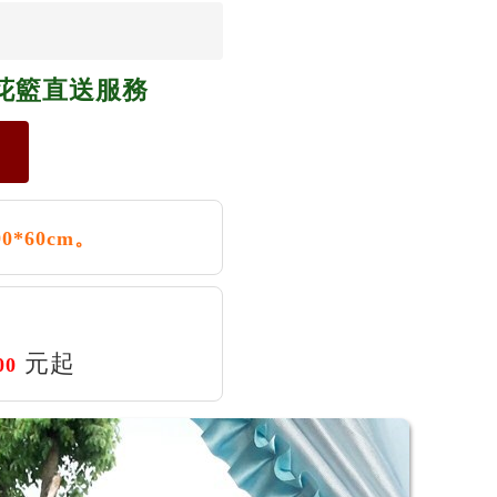
花籃直送服務
*60cm。
元起
00