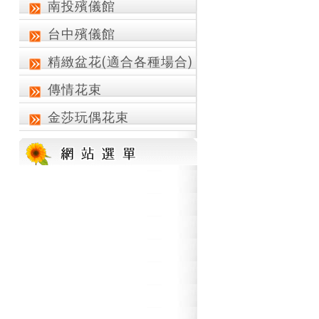
南投殯儀館
台中殯儀館
精緻盆花(適合各種場合)
傳情花束
金莎玩偶花束