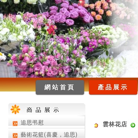
網站首頁
產品展示
追思弔慰
雲林花店
藝術花籃(喜慶，追思)