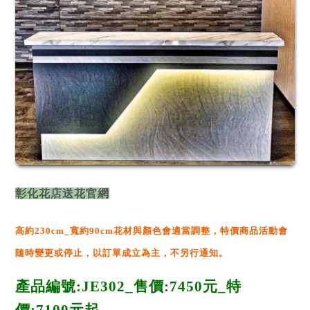
彰化花店送花官網
高約230cm_寬約90cm
花材與顏色會適當調整，
特價商品活動
會
隨時變更或停止
，
以訂單成立為主，不另行通知。
產品編號:JE302_售
價:7450元_
特
價:71
00
元起_