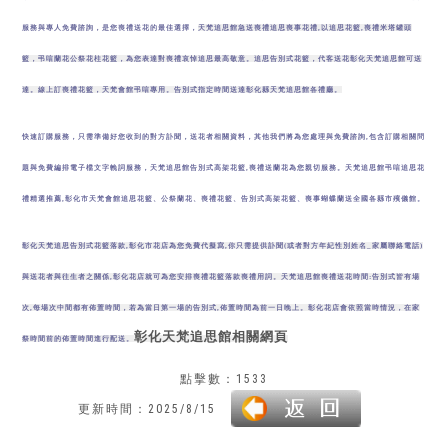
服務與專人免費諮詢，是您喪禮送花的最佳選擇，
天梵追思館
急送喪禮追思喪事花禮,以
追思花籃,喪禮米塔罐頭
籃，
弔唁蘭花
公祭花柱花籃
，
為您表達對喪禮哀悼追思最高敬意。
追思告別式花籃，代客送花彰化
天梵追思館
可送
達。線上訂喪禮花籃，
天梵會館
弔唁專用。告別式指定時間送達彰化縣
天梵追思館
各禮廳。
快速訂購服務，只需準備好您收到的對方訃聞，送花者相關資料，其他我們將為您處理與免費諮詢,包含訂購相關問
題與免費編排電子檔文字輓詞服務，
天梵追思館
告別式高架花籃,喪禮送蘭花為您親切服務。
天梵追思館
弔唁追思花
禮精選推薦,彰化市
天梵會館
追思花籃、公祭蘭花、喪禮花籃、告別式高架花籃、喪事蝴蝶蘭送全國各縣市殯儀館。
彰化天梵追思告別式花籃落款,彰化市花店為您免費代擬寫,你只需提供訃聞(或者對方年紀性別姓名_家屬聯絡電話)
與送花者與往生者之關係,彰化花店就可為您安排喪禮花籃落款喪禮用詞。天梵追思館
喪禮送花時間:
告別式皆有場
次,每場次中間都有佈置時間，若為當日第一場的告別式,佈置時間為前一日晚上。彰化花店會依照當時情況，在家
彰化天梵追思館相關網頁
祭時間前的佈置時間進行配送。
點擊數：1533
更新時間：2025/8/15