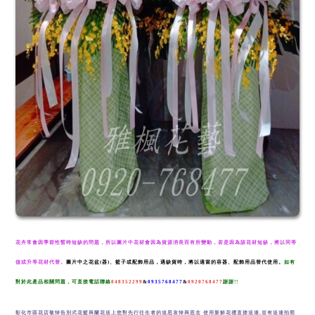
花卉常會因季節性暫時短缺的問題，所以圖片中花材會因為貨源消長而
有所變動，若是因為該花材短缺，將以同等
值或升等花材代替。
圖片中
之花盆(器)、籃子或配飾用品，遇缺貨時，將以適當的容器、配飾用品替
代使用。
如有
對於此產品相關
問題，可直接電話聯絡
048352299
&
0935768477
&
0920768477
謝謝!!
彰化市區花店敬悼告別式花籃與蘭花送上您對先行往生者的追思哀悼與思念 使用新鮮花禮直接送達,並有送達拍照