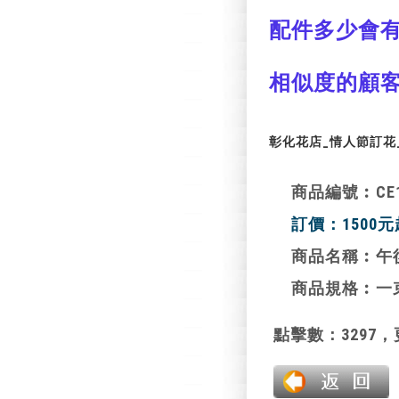
配
件多少會
相似
度的顧
彰化花店_情人節訂花
商品編號︰CE11
訂價：1500元
商品名稱︰
午
商品規格︰一
點擊數：3297，更