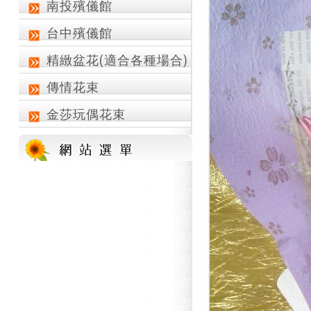
南投殯儀館
台中殯儀館
精緻盆花(適合各種場合)
傳情花束
金莎玩偶花束