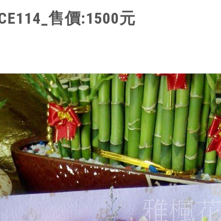
E114
_售
價:1500
元