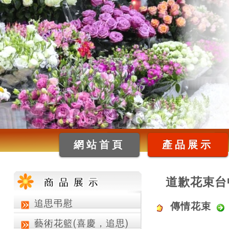
網站首頁
產品展示
道歉花束台
追思弔慰
傳情花束
藝術花籃(喜慶，追思)