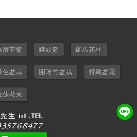
藝術花籃
罐頭籃
羅馬花柱
綠色盆栽
開運竹盆栽
精緻盆花
金莎花束