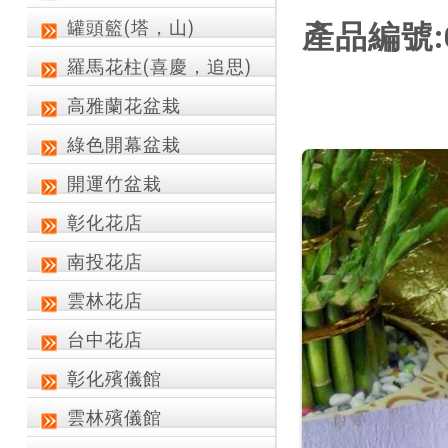
罐頭籃(塔，山)
產品編號:C
羅馬花柱(喜慶，追思)
高雅蘭花盆栽
綠色開幕盆栽
開運竹盆栽
彰化花店
南投花店
雲林花店
台中花店
彰化殯儀館
雲林殯儀館