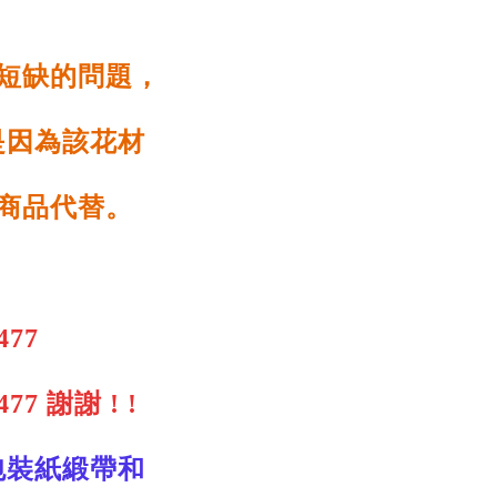
時短缺的問題，
是因為該花材
等商品代替。
8477
8477
謝謝 ! !
包裝紙緞帶和