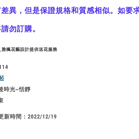
有差異，
但是保證規格和質感相似。如要求
客請勿訂購。
_雅楓花藝設計提供送花服務
4​
起
後時光~恬靜
束
新時間：2022/12/19