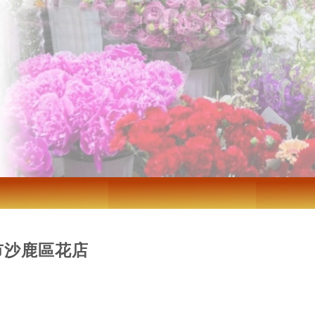
市沙鹿區花店