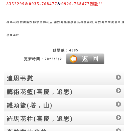
8352299
&
0935-768477
&
0920-768477
謝謝!!
喪事花柱推薦南投縣水里鄉花店,南投縣集集鎮花店喪禮花柱,南投縣中寮鄉花店追
思鮮花柱
點擊數：4005
更新時間：2023/3/2
追思弔慰
藝術花籃(喜慶，追思)
罐頭籃(塔，山)
羅馬花柱(喜慶，追思)