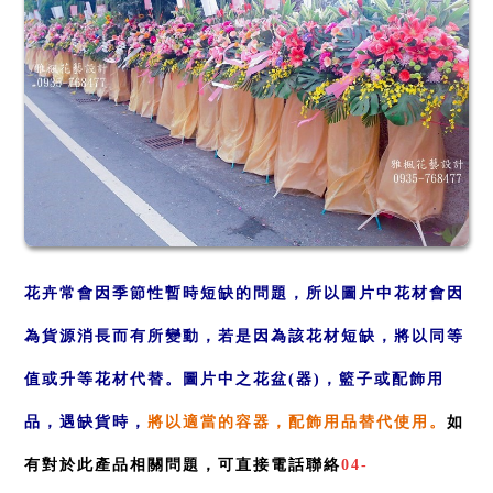
花卉常會因季節性暫時短缺的問題，所以圖片中花材會因
為貨
源消長
而有所變動，若是因
為該花
材短缺，
將以同
等
值或升等
花材代替
。
圖
片中之花盆(器)，籃子或配飾用
品，遇缺貨
時，
將以適
當的容
器，配
飾用品替代使用
。
如
有對於此產品相關問題，可直接電話聯絡
04-