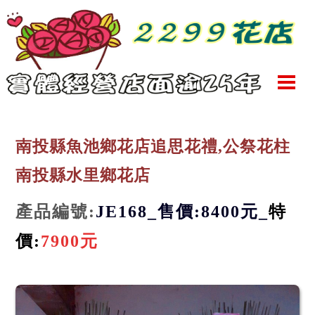
南投縣魚池鄉花店追思花禮,公祭花柱
南投縣水里鄉花店
產品編號:
JE168
_
售
價:8400
元
_
特
價:
7900
元