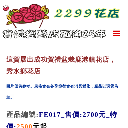
這賀展出成功賀禮盆栽鹿港鎮花店，
秀水鄉花店
圖片僅供參考。
規格會在各季節都會有消長變化
，產品以現貨為
主
。
產品編號
:
FE017
_售價:2700元_
特
價:
2500
元起_