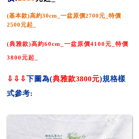
(基本款)高約30cm_
一盆原價2700元_
特價
25
00
元起_
(典雅款)高約60cm_
一盆原價4100元_
特價
38
00
元起_
⇩
⇩
⇩
下
圖為(
典雅
款3800元
)規格樣
式參考: