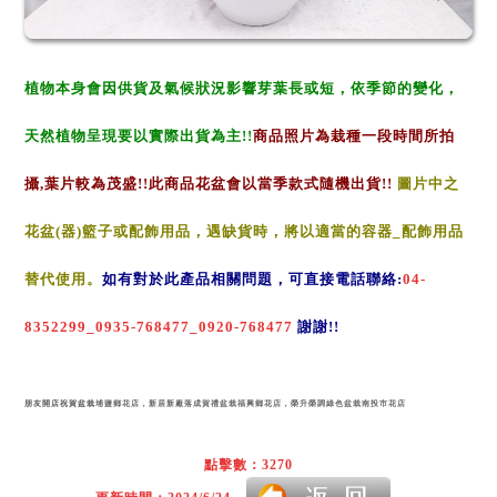
植物本身會因供貨
及氣候狀況影
響芽葉長或短，
依季節的變化，
天然植物呈現要以實際出貨為主!!
商品照片為栽種一段時間所拍
攝,葉片較為茂盛!!
此商品花盆會以當季款式隨機出貨!!
圖片中之
花盆(器)籃子或配飾用品，遇缺貨時，
將以適當的
容器_配飾用品
替代使用。
如有對於此產品相關問題，可直接電話聯絡
:
04-
8352299_
0935-768477_
0920-768477
謝謝
!!
朋友開店祝賀盆栽
埔鹽鄉花店，新居新廠落成賀禮盆栽福興鄉花店，榮升榮調綠色盆栽南投市花店
點擊數：3270