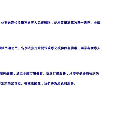
，並有送達拍照服務與專人免費諮詢，是您喪禮送花的第一選擇。全國
儀館弔唁使用。告別式指定時間送達彰化殯儀館各禮廳，獨享各種專人
弔唁蝴蝶蘭，送至各縣市殯儀館。快速訂購服務，只需準備好您收到的
告別式高架花籃、喪禮送蘭花，我們將為您親切服務。