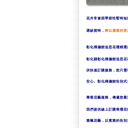
花卉常會因季節性暫時短
遇缺貨
時，
將以適
當的容
彰化殯儀館追思花禮精選
彰化縣彰化殯儀館追思花
供快速訂購服務，您只需
安心。彰化殯儀館告別式
專業花藝服務，傳遞您最
我們提供線上訂購喪禮花
雅楓花藝，以素雅的告別