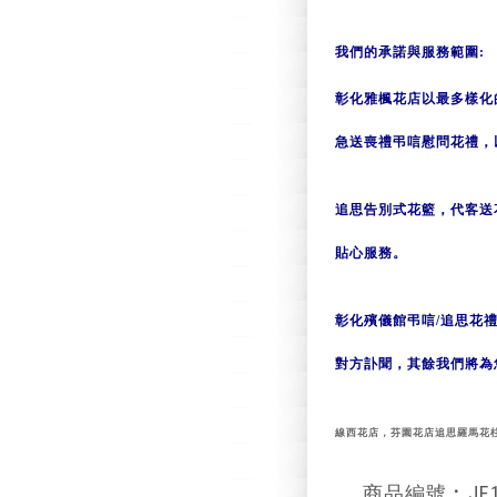
我們的承諾與服務範圍:
彰化雅楓花店以最多樣化
急送喪禮弔唁慰問花禮，
追思告別式花籃，代客送
貼心服務。
彰化殯儀館弔唁/追思花
對方訃聞，其餘我們將為
線西花店，芬園花店追思羅馬花柱伸
商品編號︰JE1