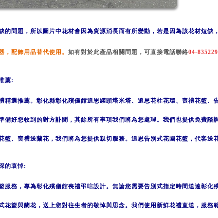
缺的問題，所以圖片中花材會因為貨
源消長
而有所變動，若是因
為該花
材短缺
器，配
飾用品替代使用
。
如有對於此產品相關問題，可直接電話聯絡
04-83522
推薦:
禮精選推薦。彰化縣彰化殯儀館追思罐頭塔米塔、追思花柱花環、喪禮花籃、
準備好您收到的對方訃聞，其餘所有事項我們將為您處理。我們也提供免費諮
花籃、喪禮送蘭花，我們將為您提供親切服務。追思告別式花圈花籃，代客送
深的哀悼:
籃服務，專為彰化殯儀館喪禮弔唁設計。無論您需要告別式指定時間送達彰化
式花籃與蘭花，送上您對往生者的敬悼與思念。我們使用新鮮花禮直送，服務