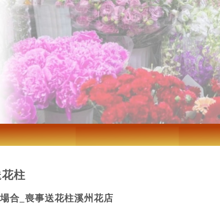
送花柱
場合_喪事送花柱溪州花店