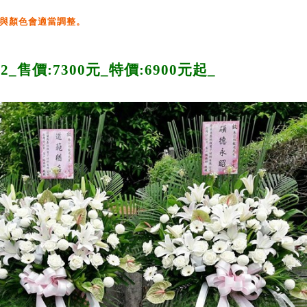
與顏色會適當調整。
62
_
售
價:7300
元
_
特價:
6900
元起_