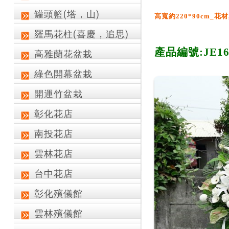
罐頭籃(塔，山)
高寬約220*90cm_
花材
羅馬花柱(喜慶，追思)
產品編號:
JE1
高雅蘭花盆栽
綠色開幕盆栽
開運竹盆栽
彰化花店
南投花店
雲林花店
台中花店
彰化殯儀館
雲林殯儀館