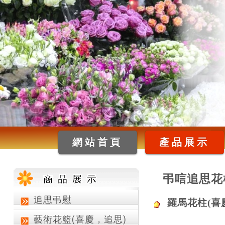
網站首頁
產品展示
弔唁追思花
追思弔慰
羅馬花柱(喜
藝術花籃(喜慶，追思)