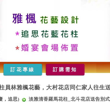
訂花專線
訂購需知
柱員林雅楓花藝，大村花店同仁家人往生
慶，追思)
淡雅清香羅馬花柱_北斗花店送告別式