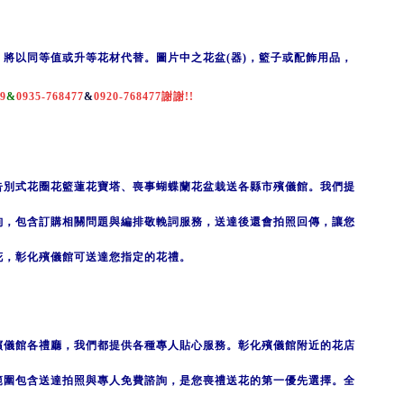
，
將以同
等值或升等
花材代替
。
圖
片中之花盆(器)，籃子或配飾用品，
99
&
0935-768477
&
0920-768477
謝謝!!
告別式花圈花籃蓮花寶塔、喪事蝴蝶蘭花盆栽送各縣市殯儀館。我們提
詢，包含訂購相關問題與編排敬輓詞服務，送達後還會拍照回傳，讓您
花，彰化殯儀館可送達您指定的花禮。
殯儀館各禮廳，我們都提供各種專人貼心服務。彰化殯儀館附近的花店
範圍包含送達拍照與專人免費諮詢，是您喪禮送花的第一優先選擇。全