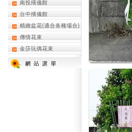
南投殯儀館
台中殯儀館
精緻盆花(適合各種場合)
傳情花束
金莎玩偶花束