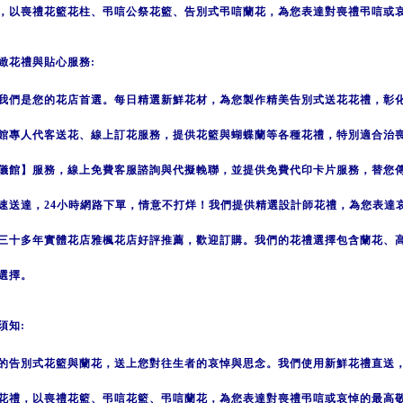
，以喪禮花籃花柱、弔唁公祭花籃、告別式弔唁蘭花，為您表達對喪禮弔唁或
緻花禮與貼心服務:
我們是您的花店首選。每日精選新鮮花材，為您製作精美告別式送花花禮，彰
館專人代客送花、線上訂花服務，提供花籃與蝴蝶蘭等各種花禮，特別適合治
儀館】服務，線上免費客服諮詢與代擬輓聯，並提供免費代印卡片服務，替您
速送達，24小時網路下單，情意不打烊！我們提供精選設計師花禮，為您表達
三十多年實體花店雅楓花店好評推薦，歡迎訂購。我們的花禮選擇包含蘭花、
選擇。
須知:
的告別式花籃與蘭花，送上您對往生者的哀悼與思念。我們使用新鮮花禮直送
花禮，以喪禮花籃、弔唁花籃、弔唁蘭花，為您表達對喪禮弔唁或哀悼的最高