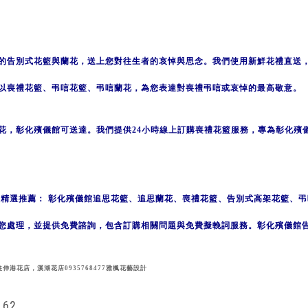
的告別式花籃與蘭花，送上您對往生者的哀悼與思念。我們使用新鮮花禮直送
以喪禮花籃、弔唁花籃、弔唁蘭花，為您表達對喪禮弔唁或哀悼的最高敬意。
花，彰化殯儀館可送達。我們提供24小時線上訂購喪禮花籃服務，專為彰化殯
禮精選推薦
： 彰化殯儀館追思花籃、追思蘭花、喪禮花籃、告別式高架花籃、
您處理，並提供免費諮詢，包含訂購相關問題與免費擬輓詞服務。彰化殯儀館
港花店，溪湖花店0935768477雅楓花藝設計
62