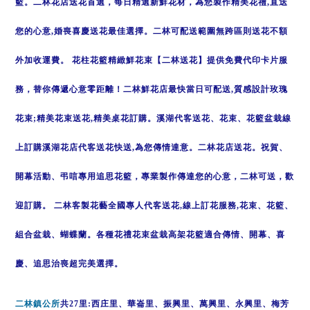
籃。
二林
花店送花首選，每日精選新鮮花材，為您製作精美花禮
,
直送
您的心意
,
婚喪喜慶送花最佳選擇。
二林
可配送範圍無跨區則送花不額
外加收運費。 花柱花籃精緻鮮花束【
二林
送花】提供免費代印卡片服
務，替你傳遞心意零距離！
二林
鮮花店最快當日可配送
,
質感設計玫瑰
花束
;
精美花束送花
,
精美桌花訂購。
溪湖
代客送花、花束、花籃盆栽線
上訂購
溪湖
花店代客送花快送
,
為您傳情達意。
二林
花店送花。祝賀、
開幕活動、弔唁專用追思花籃，專業製作傳達您的心意，二林可送，歡
迎訂購。
二林
客製花藝全國專人代客送花
,
線上訂花服務
,
花束、花籃、
組合盆栽、蝴蝶蘭。各種花禮花束盆栽高架花籃適合傳情、開幕、喜
慶、追思治喪超完美選擇。
二林鎮公所
共27里:西庄里、華崙里、振興里、萬興里、永興里、梅芳