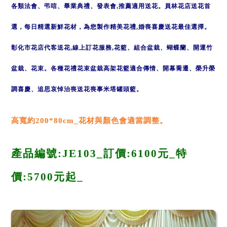
各類法會、弔唁、畢業典禮、發表會,推薦適用送花。
員林
花店送花首
選，每日精選新鮮花材，為您製作精美花禮,婚喪喜慶送花最佳選擇。
彰化市
花店
代客送花,線上訂花服務,花籃、組合盆栽、蝴蝶蘭、開運竹
盆栽、
花束
。各種花禮花束盆栽高架花籃適合傳情、開幕喬遷、榮升榮
調喜慶、追思哀悼治喪送花喪事米塔罐頭籃。
高寬約200*80cm_
花材與顏色會適當調整。
產品編號
:JE103_
訂價:6100元_
特
價:
5700
元起_