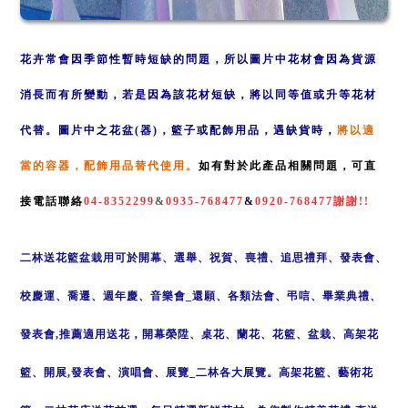
花卉常會因季節性暫時短缺的問題，所以圖片中花材會因為貨
源
消長
而有所變動，若是因
為該花
材短缺，
將以同
等值或升等
花材
代替
。
圖
片中之花盆(器)，籃子或配飾用品，遇缺貨
時，
將以適
當的容
器，配
飾用品替代使用
。
如有對於此產品相關問題，可直
接電話聯絡
04-8352299
&
0935-768477
&
0920-768477
謝謝!!
二林送
花籃盆栽用可於開幕、選舉、祝賀、喪禮、追思禮拜、發表會、
校慶運、喬遷、週年慶、音樂會
_
還願、各類法會、弔唁、畢業典禮、
發表會
,
推薦適用送花，開幕榮陞、桌花、蘭花、花籃、盆栽、高架花
籃、開展
,
發表會、演唱會、展覽
_
二林各大展覽。高架花籃、藝術花