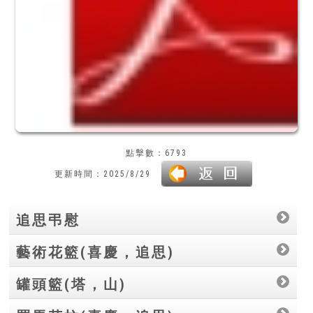
點擊數：6793
更新時間：2025/8/29
追思弔慰
藝術花籃(喜慶，追思)
罐頭籃(塔，山)