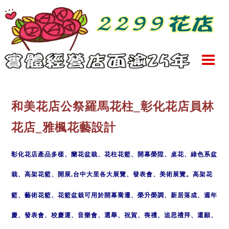
和美花店公祭羅馬花柱_彰化花店員林
花店_雅楓花藝設計
彰化花店產品多樣、
蘭花盆栽、花柱花籃、
開幕榮陞、桌花、綠色系盆
栽、高架花籃、開展,
台中
大里
各大展覽、
發表會、美術展覽
。高架花
籃、藝術花籃、花籃盆栽
可
用於開幕
喬遷、榮升榮調、新居落成、週年
慶、
發表會、校慶運、音樂會、選舉、祝賀、喪禮、追思禮拜、還願、